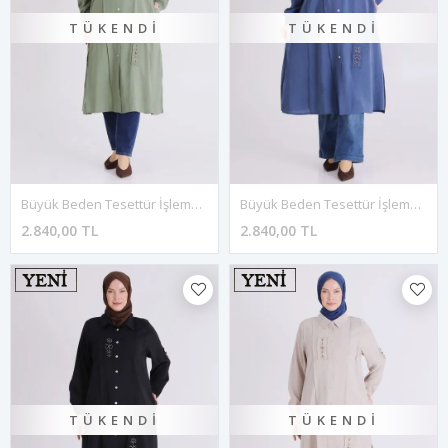
TÜKENDI
TÜKENDI
Büyük Beden Tesettür İşlemeli Tunik 2359 Nane Yeşili
Büyük Beden Tesettür İşlemeli Tunik 2359 İndigo
2.840,00 TL
2.840,00 TL
TÜKENDI
TÜKENDI