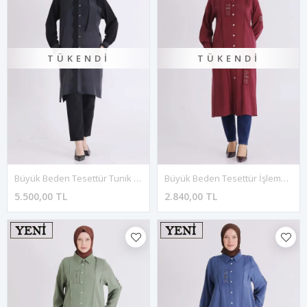
TÜKENDI
TÜKENDI
Büyük Beden Tesettür Tunik 23043 Siyah
Büyük Beden Tesettür İşlemeli Tunik 2359 Bordo
5.500,00 TL
2.840,00 TL