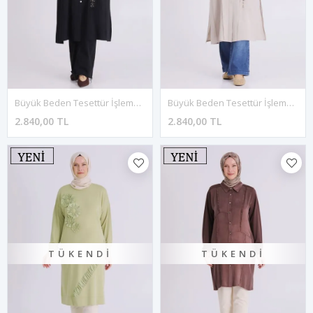
Büyük Beden Tesettür İşlemeli Tunik 2359 Siyah
Büyük Beden Tesettür İşlemeli Tunik 2359 Taş
2.840,00 TL
2.840,00 TL
TÜKENDI
TÜKENDI