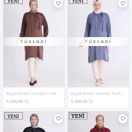
TÜKENDI
TÜKENDI
Büyük Beden Tesettür Tunik 23043 Kahve
Büyük Beden Tesettür Tunik 23043 Morcivert
5.500,00 TL
5.500,00 TL