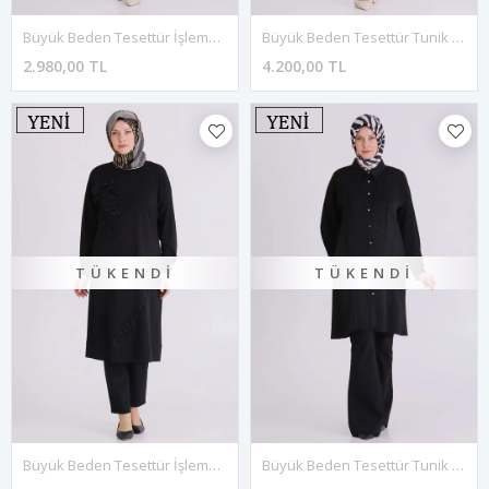
Büyük Beden Tesettür İşlemeli Tunik 20133 Morcivert
Büyük Beden Tesettür Tunik 23035 Morcivert
2.980,00 TL
4.200,00 TL
TÜKENDI
TÜKENDI
Büyük Beden Tesettür İşlemeli Tunik 20133 Siyah
Büyük Beden Tesettür Tunik 23035 Siyah