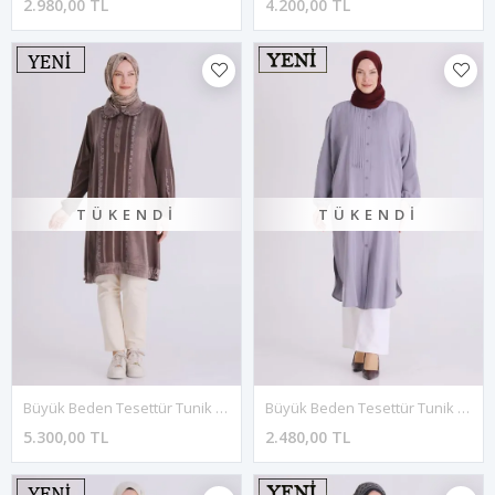
2.980,00 TL
4.200,00 TL
TÜKENDI
TÜKENDI
Büyük Beden Tesettür Tunik 20138 Kahve
Büyük Beden Tesettür Tunik 2356 Gri
5.300,00 TL
2.480,00 TL