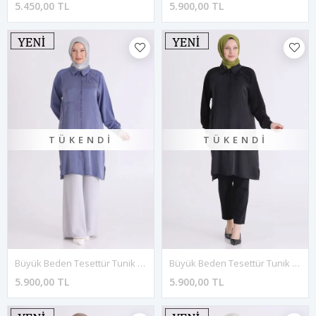
5.450,00 TL
5.900,00 TL
TÜKENDI
TÜKENDI
Büyük Beden Tesettür Tunik 23042 Morcivert
Büyük Beden Tesettür Tunik 23042 Siyah
5.900,00 TL
5.900,00 TL