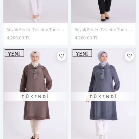
Büyük Beden Tesettür Tunik 20142 Morcivert
Büyük Beden Tesettür Tunik 20142 Siyah
4.200,00 TL
4.200,00 TL
TÜKENDI
TÜKENDI