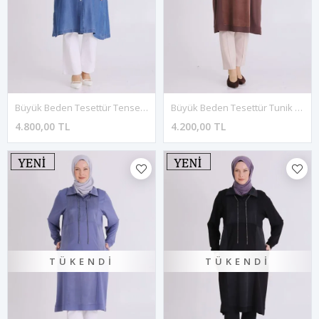
Büyük Beden Tesettür Tensel Kot Tunik 23040 Koyu Mavi
Büyük Beden Tesettür Tunik 20142 Kahve
4.800,00 TL
4.200,00 TL
TÜKENDI
TÜKENDI