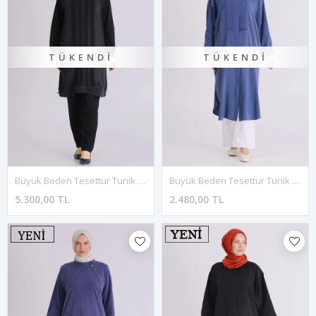
TÜKENDI
TÜKENDI
Büyük Beden Tesettür Tunik 20138 Siyah
Büyük Beden Tesettür Tunik 2356 İndigo
5.300,00 TL
2.480,00 TL