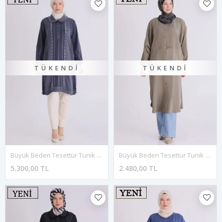
TÜKENDI
TÜKENDI
Büyük Beden Tesettür Tunik 20138 Lacivert
Büyük Beden Tesettür Tunik 2356 Haki
5.300,00 TL
2.480,00 TL