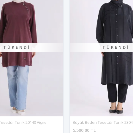
TÜKENDI
TÜKENDI
esettür Tunik 20140 Vişne
Büyük Beden Tesettür Tunik 2304
5.500,00 TL