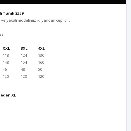
i Tunik 2359
e yakalı modelimiz iki yandan ceplidir.
es
XXL
3XL
4XL
118
124
130
148
154
160
46
48
50
120
120
120
beden XL