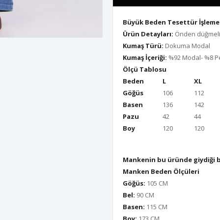
Büyük Beden Tesettür İşlemel
Ürün Detayları:
Önden düğmeli v
Kumaş Türü:
Dokuma Modal
Kumaş İçeriği:
%92 Modal- %8 P
Ölçü Tablosu
Beden
L
XL
Göğüs
106
112
Basen
136
142
Pazu
42
44
Boy
120
120
Mankenin bu üründe giydiği 
Manken Beden Ölçüleri
Göğüs:
105 CM
Bel:
90 CM
Basen:
115 CM
Boy:
173 CM