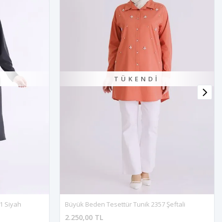
TÜKENDI
1 Siyah
Büyük Beden Tesettür Tunik 2357 Şeftali
2.250,00 TL