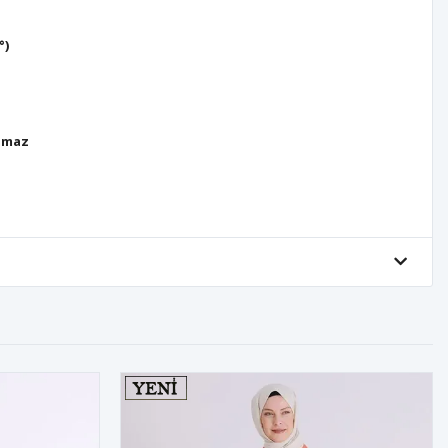
°)
lmaz