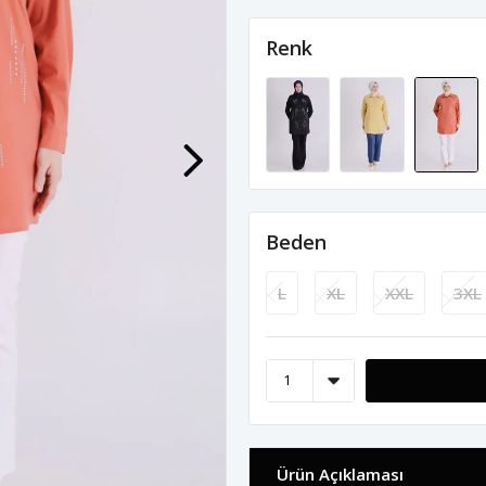
Renk
Beden
L
XL
XXL
3XL
Ürün Açıklaması