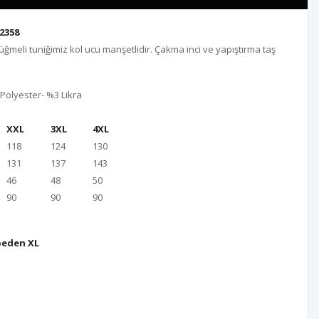
2358
ğmeli tuniğimiz kol ucu manşetlidir. Çakma inci ve yapıştırma taş
olyester- %3 Likra
XXL
3XL
4XL
118
124
130
131
137
143
46
48
50
90
90
90
beden XL