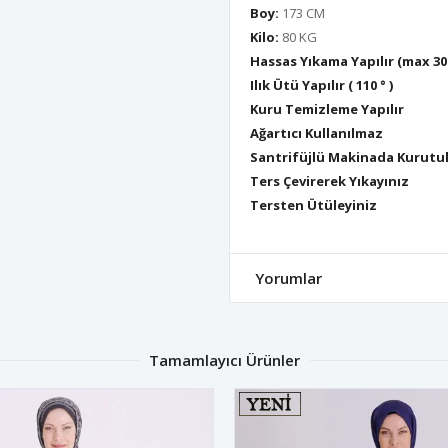
Boy:
173 CM
Kilo:
80 KG
Hassas Yıkama Yapılır (max 30
Ilık Ütü Yapılır ( 110 ° )
Kuru Temizleme Yapılır
Ağartıcı Kullanılmaz
Santrifüjlü Makinada Kurutu
Ters Çevirerek Yıkayınız
Tersten Ütüleyiniz
Yorumlar
Tamamlayıcı Ürünler