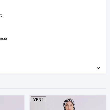
°)
lmaz