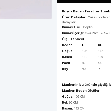
Büyük Beden Tesettür Tunik 
Ürün Detayları:
Yakalı önden dü
detaylıdır.
Kumaş Türü:
Poplin
Kumaş İçeriği:
%74 Pamuk- %23 P
Ölçü Tablosu
Beden
L
XL
Göğüs
106
112
Basen
119
125
Pazu
42
44
Boy
90
90
Mankenin bu üründe giydiği 
Manken Beden Ölçüleri
Göğüs:
105 CM
Bel:
90 CM
Basen:
115 CM