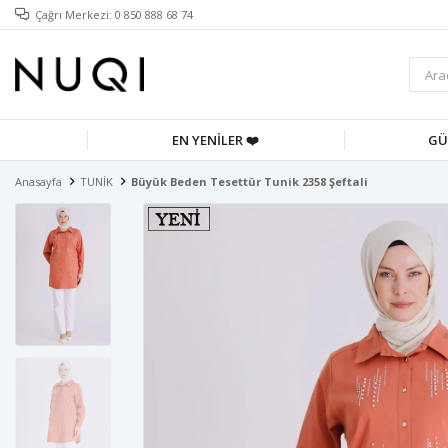
Çağrı Merkezi: 0 850 888 68 74
EN YENİLER ❤️
GÜ
Anasayfa
TUNİK
Büyük Beden Tesettür Tunik 2358 Şeftali