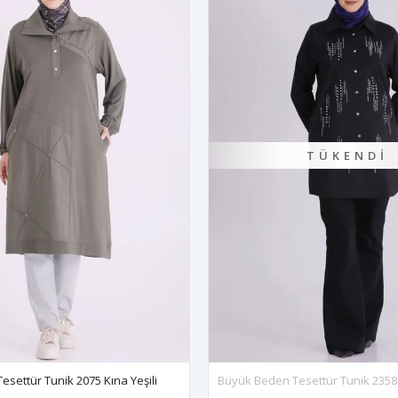
TÜKENDI
TÜ
ük Beden Tesettür Tunik 2358 Siyah
Büyük Beden Tesettür 