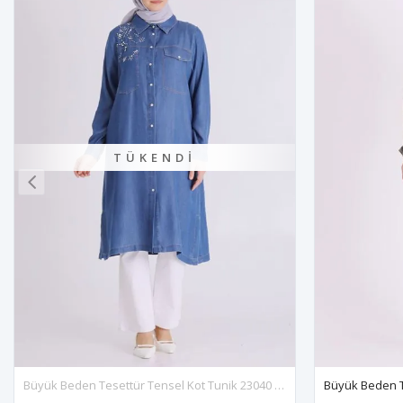
Büyük Beden Tesettür Tensel Kot Tunik 23040 Koyu Mavi
Büyük Beden Tesettür Tunik 2075 Kına Yeşili
Büy