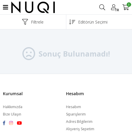
0
TR
Filtrele
Sonuç Bulunamadı!
Kurumsal
Hesabım
Hakkımızda
Hesabım
Bize Ulaşın
Siparişlerim
Adres Bilgilerim
Alışveriş Sepetim