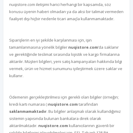
nuqistore.com iletişimi harici herhangi bir kapsamda, söz
konusu üyenin haberi olmadan ya da aksi bir talimat vermeden
faaliyet dışı hiçbir nedenle ticari amaçla kullanmamaktadır.
Siparişlerin en iyi şekilde karşılanması için, işin
tamamlanmasına yönelik bilgiler
nuqistore.com
’da saklanır
ve gerektiğinde teslimat sırasında lojistik ve kargo firmalarına
aktarılır. Müşteri bilgileri, yeni satış kampanyaları hakkında bilgi
vermek, ürün ve hizmet sunumunu iyileştirmek üzere saklar ve
kullanır.
Ödemenin gerçekleştirilmesi için gerekli olan bilgiler (örneğin;
kredi kartı numarası )
nuqistore.com
tarafından
saklanmamaktadır
. Bu bilgiler anlaşmalı olarak kullandığımız
sistemin yapısında bulunan bankalara direk olarak
aktarılmaktadır.
nuqistore.com
kullanıcılarının güvenli bir
şekilde bilgilerini işleyebilmeleri için, SSL-Tabanlı 128-Bit