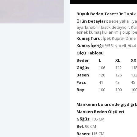
Büyük Beden Tesettür Tunik 
Ürün Detayları:
Bebe yakalı, yar
ayarlanabilir lastik detaylıdır.
esnek kumaş kullanılmış olup ipe
Kumaş Türü:
İpek Kupra- Örme
Kumaş İçeriği:
%56 Lyocell- %44
Ölçü Tablosu
Beden
L
XL
XX
Göğüs
106
112
11
Basen
120
126
13
Pazu
41
43
45
Boy
100
100
10
Mankenin bu üründe giydiği 
Manken Beden Ölçüleri
Göğüs:
105 CM
Bel:
90 CM
Basen:
115 CM