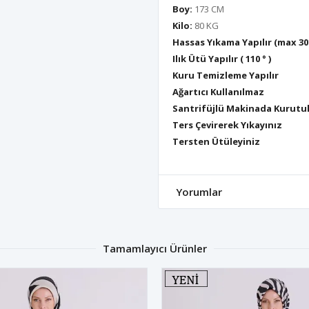
Boy:
173 CM
Kilo:
80 KG
Hassas Yıkama Yapılır (max 30
Ilık Ütü Yapılır ( 110 ° )
Kuru Temizleme Yapılır
Ağartıcı Kullanılmaz
Santrifüjlü Makinada Kurutu
Ters Çevirerek Yıkayınız
Tersten Ütüleyiniz
Yorumlar
Tamamlayıcı Ürünler