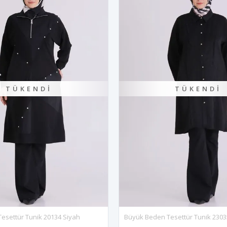
TÜKENDI
TÜKENDI
esettür Tunik 20134 Siyah
Büyük Beden Tesettür Tunik 2303