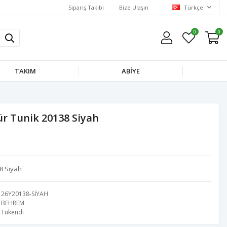
Sipariş Takibi
Bize Ulaşın
Türkçe
0
0
TAKIM
ABİYE
r Tunik 20138 Siyah
8 Siyah
26Y20138-SİYAH
BEHREM
Tükendi