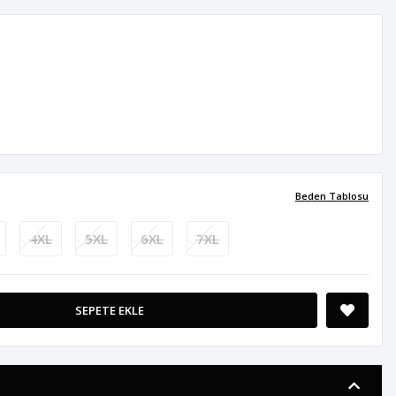
Beden Tablosu
4XL
5XL
6XL
7XL
SEPETE EKLE