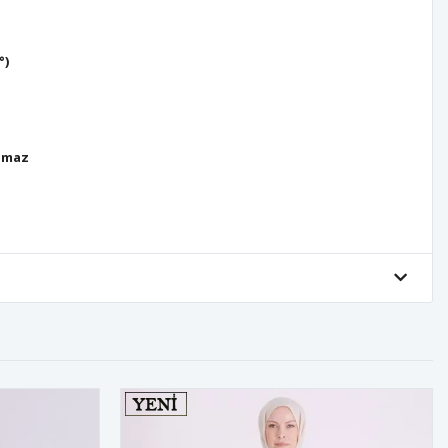
°)
lmaz