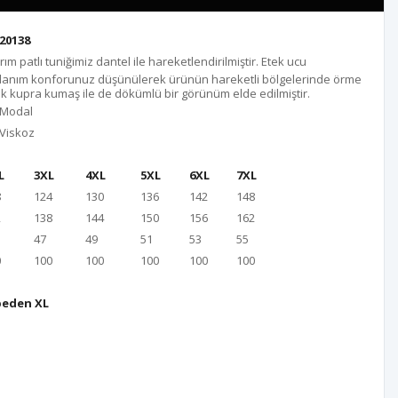
20138
ım patlı tuniğimiz dantel ile hareketlendirilmiştir. Etek ucu
 Kullanım konforunuz düşünülerek ürünün hareketli bölgelerinde örme
k kupra kumaş ile de dökümlü bir görünüm elde edilmiştir.
 Modal
 Viskoz
L
3XL
4XL
5XL
6XL
7XL
8
124
130
136
142
148
2
138
144
150
156
162
47
49
51
53
55
0
100
100
100
100
100
beden XL