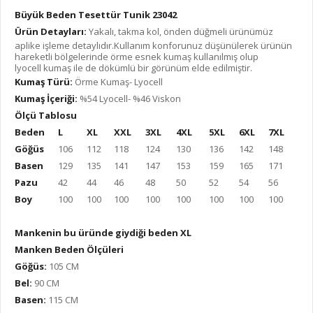
Büyük Beden Tesettür Tunik 23042
Ürün Detayları:
Yakalı, takma kol, önden düğmeli ürünümüz
aplike işleme detaylıdır.Kullanım konforunuz düşünülerek ürünün
hareketli bölgelerinde örme esnek kumaş kullanılmış olup
lyocell kumaş ile de dökümlü bir görünüm elde edilmiştir.
Kumaş Türü:
Örme Kumaş- Lyocell
Kumaş İçeriği:
%54 Lyocell- %46 Viskon
Ölçü Tablosu
Beden
L
XL
XXL
3XL
4XL
5XL
6XL
7XL
Göğüs
106
112
118
124
130
136
142
148
Basen
129
135
141
147
153
159
165
171
Pazu
42
44
46
48
50
52
54
56
Boy
100
100
100
100
100
100
100
100
Mankenin bu üründe giydiği beden XL
Manken Beden Ölçüleri
Göğüs:
105 CM
Bel:
90 CM
Basen:
115 CM