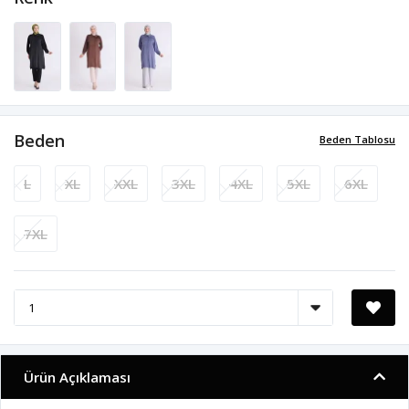
Beden
Beden Tablosu
L
XL
XXL
3XL
4XL
5XL
6XL
7XL
Ürün Açıklaması