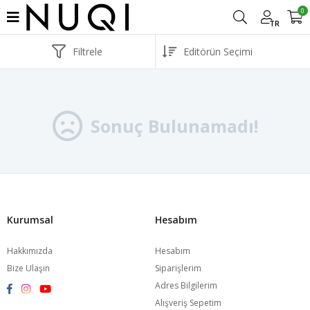
0
TR
Filtrele
Sonuç Bulunamadı!
Kurumsal
Hesabım
Hakkımızda
Hesabım
Bize Ulaşın
Siparişlerim
Adres Bilgilerim
Alışveriş Sepetim