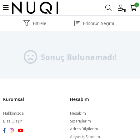
0
TR
Filtrele
Sonuç Bulunamadı!
Kurumsal
Hesabım
Hakkımızda
Hesabım
Bize Ulaşın
Siparişlerim
Adres Bilgilerim
Alışveriş Sepetim