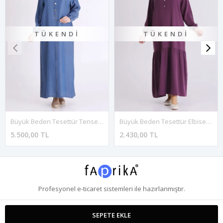
TÜKENDI
TÜKENDI
Büyük Beden Tesettür Tensel Kot Elbise 75013 Koyu Mavi
Büyük Beden Tesettür Elbise 7525 Vişne
5.500,00 TL
2.430,00 TL
Profesyonel
e-ticaret
sistemleri ile hazırlanmıştır.
SEPETE EKLE