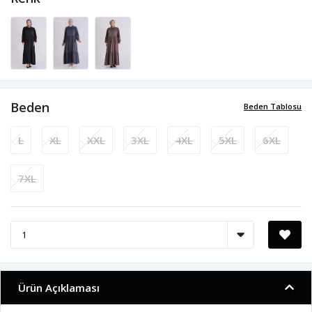
Beden
Beden Tablosu
L
XL
XXL
3XL
4XL
5XL
6XL
7XL
Ürün Açıklaması