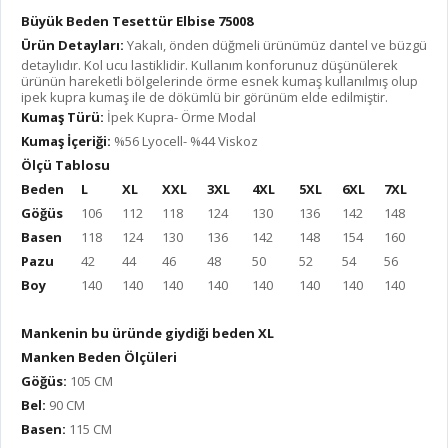
Büyük Beden Tesettür Elbise 75008
Ürün Detayları:
Yakalı, önden düğmeli ürünümüz dantel ve büzgü
detaylıdır. Kol ucu lastiklidir. Kullanım konforunuz düşünülerek
ürünün hareketli bölgelerinde örme esnek kumaş kullanılmış olup
ipek kupra kumaş ile de dökümlü bir görünüm elde edilmiştir.
Kumaş Türü:
İpek Kupra- Örme Modal
Kumaş İçeriği:
%56 Lyocell- %44 Viskoz
Ölçü Tablosu
Beden
L
XL
XXL
3XL
4XL
5XL
6XL
7XL
Göğüs
106
112
118
124
130
136
142
148
Basen
118
124
130
136
142
148
154
160
Pazu
42
44
46
48
50
52
54
56
Boy
140
140
140
140
140
140
140
140
Mankenin bu üründe giydiği beden XL
Manken Beden Ölçüleri
Göğüs:
105 CM
Bel:
90 CM
Basen:
115 CM