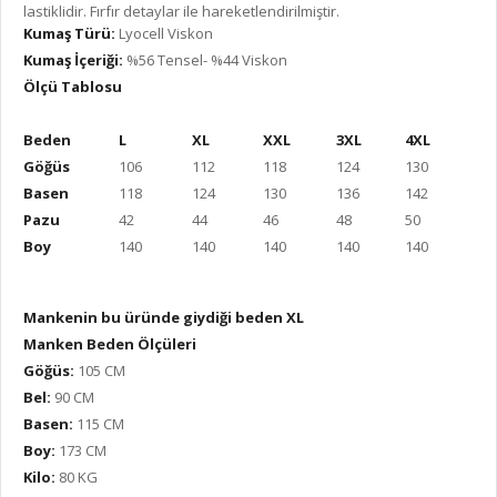
lastiklidir. Fırfır detaylar ile hareketlendirilmiştir.
Kumaş Türü:
Lyocell Viskon
Kumaş İçeriği:
%56 Tensel- %44 Viskon
Ölçü Tablosu
Beden
L
XL
XXL
3XL
4XL
Göğüs
106
112
118
124
130
Basen
118
124
130
136
142
Pazu
42
44
46
48
50
Boy
140
140
140
140
140
Mankenin bu üründe giydiği beden XL
Manken Beden Ölçüleri
Göğüs:
105 CM
Bel:
90 CM
Basen:
115 CM
Boy:
173 CM
Kilo:
80 KG