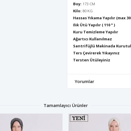
Boy:
173 CM
Kilo:
80 KG
Hassas Yıkama Yapılır (max 30
Ilık Ütü Yapılır ( 110 ° )
Kuru Temizleme Yapılır
Ağartıcı Kullanılmaz
Santrifüjlü Makinada Kurutu
Ters Çevirerek Yıkayınız
Tersten Ütüleyiniz
Yorumlar
Tamamlayıcı Ürünler