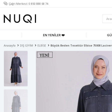
Çağrı Merkezi: 0 850 888 68 74
EN YENİLER ❤️
GÜ
Anasayfa
DIŞ GİYİM
ELBİSE
Büyük Beden Tesettür Elbise 75008 Laciver