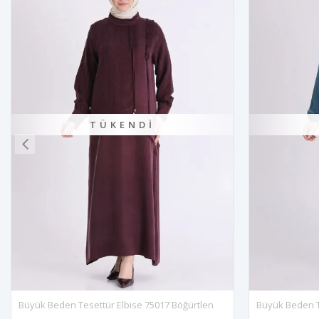
TÜKENDI
017 Böğürtlen
Büyük Beden Tesettür Elbise 7525 Petrol