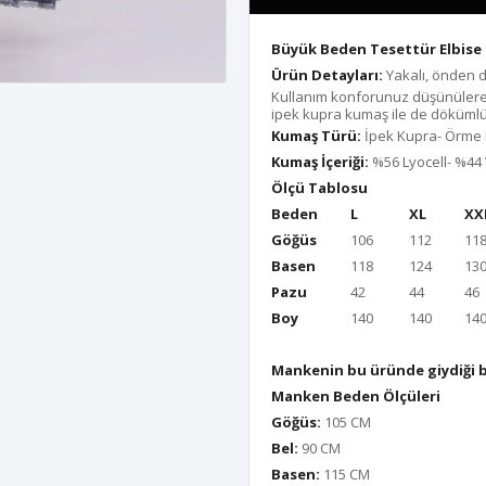
Büyük Beden Tesettür Elbise 
Ürün Detayları:
Yakalı, önden d
Kullanım konforunuz düşünülere
ipek kupra kumaş ile de dökümlü 
Kumaş Türü:
İpek Kupra- Örme
Kumaş İçeriği:
%56 Lyocell- %44
Ölçü Tablosu
Beden
L
XL
XX
Göğüs
106
112
11
Basen
118
124
13
Pazu
42
44
46
Boy
140
140
14
Mankenin bu üründe giydiği 
Manken Beden Ölçüleri
Göğüs:
105 CM
Bel:
90 CM
Basen:
115 CM