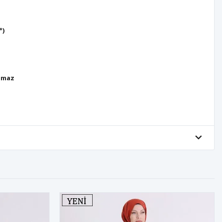
°)
lmaz