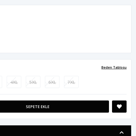
Beden Tablosu
4XL
5XL
6XL
7XL
SEPETE EKLE