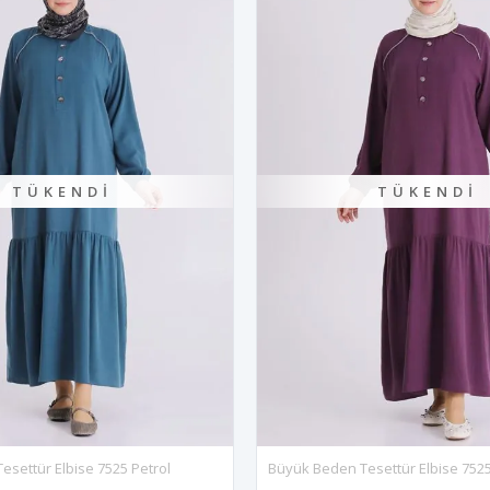
TÜKENDI
Büyük Beden Tesettür Elbise 7525 Vişne
Büyük Beden Te