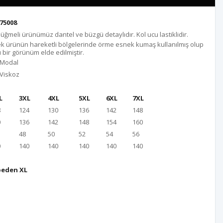
75008
üğmeli ürünümüz dantel ve büzgü detaylıdır. Kol ucu lastiklidir.
k ürünün hareketli bölgelerinde örme esnek kumaş kullanılmış olup
bir görünüm elde edilmiştir.
 Modal
 Viskoz
L
3XL
4XL
5XL
6XL
7XL
8
124
130
136
142
148
0
136
142
148
154
160
48
50
52
54
56
0
140
140
140
140
140
beden XL