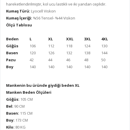
hareketlendirilmiştir, kol ucu lastikli ve iki yandan ceplidir.
Kumaş Türü:
Lyocell Viskon
Kumaş İçeriği:
%56 Tensel- %44 Viskon
Ölçü Tablosu
Beden
L
XL
XXL
3XL
4XL
Göğüs
106
112
118
124
130
Basen
120
126
132
138
144
Pazu
42
44
46
48
50
Boy
140
140
140
140
140
Mankenin bu üründe giydiği beden XL
Manken Beden Ölçüleri
Göğüs:
105 CM
Bel:
90 CM
Basen:
115 CM
Boy:
173 CM
Kilo:
80 KG