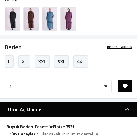
Beden
Beden Tablosu
L
XL
XXL
3XL
4XL
Ürün Açıklaması
Büyük Beden TesettürElbise 7531
Ürün Detayları:
Fular yakalı ürünümüz dantel ile