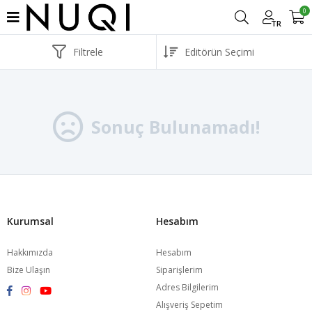
0
TR
Filtrele
Sonuç Bulunamadı!
Kurumsal
Hesabım
Hakkımızda
Hesabım
Bize Ulaşın
Siparişlerim
Adres Bilgilerim
Alışveriş Sepetim