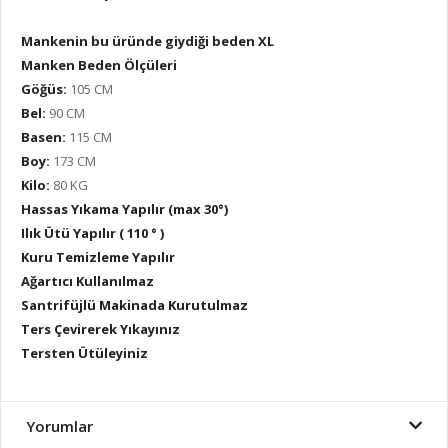
Mankenin bu üründe giydiği beden XL
Manken Beden Ölçüleri
Göğüs:
105 CM
Bel:
90 CM
Basen:
115 CM
Boy:
173 CM
Kilo:
80 KG
Hassas Yıkama Yapılır (max 30°)
Ilık Ütü Yapılır ( 110 ° )
Kuru Temizleme Yapılır
Ağartıcı Kullanılmaz
Santrifüjlü Makinada Kurutulmaz
Ters Çevirerek Yıkayınız
Tersten Ütüleyiniz
Yorumlar