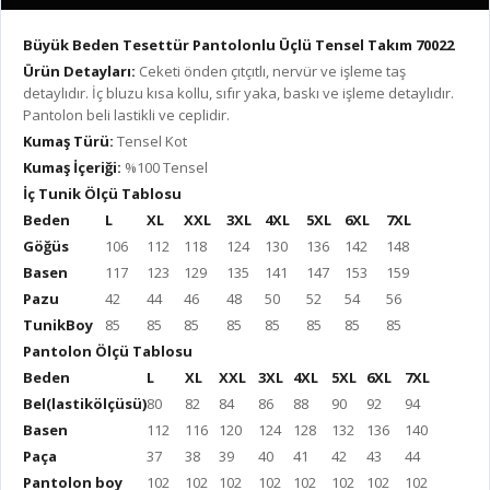
Büyük Beden Tesettür Pantolonlu Üçlü Tensel Takım 70022
Ürün Detayları:
Ceketi önden çıtçıtlı, nervür ve işleme taş
detaylıdır. İç bluzu kısa kollu, sıfır yaka, baskı ve işleme detaylıdır.
Pantolon beli lastikli ve ceplidir.
Kumaş Türü:
Tensel Kot
Kumaş İçeriği:
%100 Tensel
İç Tunik Ölçü Tablosu
Beden
L
XL
XXL
3XL
4XL
5XL
6XL
7XL
Göğüs
106
112
118
124
130
136
142
148
Basen
117
123
129
135
141
147
153
159
Pazu
42
44
46
48
50
52
54
56
TunikBoy
85
85
85
85
85
85
85
85
Pantolon Ölçü Tablosu
Beden
L
XL
XXL
3XL
4XL
5XL
6XL
7XL
Bel(lastikölçüsü)
80
82
84
86
88
90
92
94
Basen
112
116
120
124
128
132
136
140
Paça
37
38
39
40
41
42
43
44
Pantolon boy
102
102
102
102
102
102
102
102