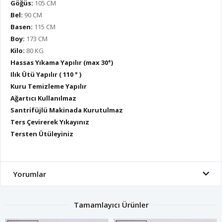
Göğüs:
105 CM
Bel:
90 CM
Basen:
115 CM
Boy:
173 CM
Kilo:
80 KG
Hassas Yıkama Yapılır (max 30°)
Ilık Ütü Yapılır ( 110 ° )
Kuru Temizleme Yapılır
Ağartıcı Kullanılmaz
Santrifüjlü Makinada Kurutulmaz
Ters Çevirerek Yıkayınız
Tersten Ütüleyiniz
Yorumlar
Tamamlayıcı Ürünler