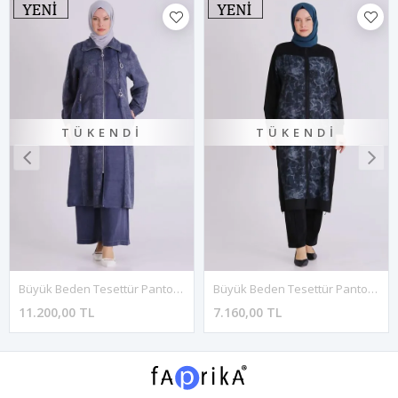
TÜKENDI
TÜKENDI
Büyük Beden Tesettür Pantolonlu Takım 35150 Denim Mavi
Büyük Beden Tesettür Pantolonlu Takım 35148 Siyah
11.200,00 TL
7.160,00 TL