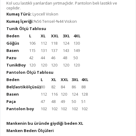
Kol ucu lastikli yanlardan yırtmaçlıdır. Pantolon beli lastikli ve
ceplidir.
Kumaş Türü:
Lyocell Viskon
Kumaş İçeriği:
%56 Tensel-%44 Viskon
Tunik Ölçü Tablosu
Beden
L
XL
XXL
3XL
4XL
Göğüs
106
112
118
124
130
Basen
115
131
137
143
149
Pazu
42
44
46
48
50
TunikBoy
120
120
120
120
120
Pantolon Ölçü Tablosu
Beden
L
XL
XXL
3XL
4XL
Bel(lastikölçüsü)
80
82
84
86
88
Basen
112
116
120
124
128
Paça
47
48
49
50
51
Pantolon boy
102
102
102
102
102
Mankenin bu üründe giydiği beden XL
Manken Beden Ölçüleri