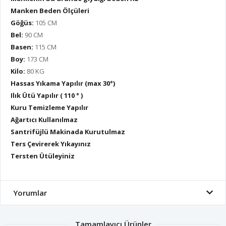
Manken Beden Ölçüleri
Göğüs:
105 CM
Bel:
90 CM
Basen:
115 CM
Boy:
173 CM
Kilo:
80 KG
Hassas Yıkama Yapılır (max 30°)
Ilık Ütü Yapılır ( 110 ° )
Kuru Temizleme Yapılır
Ağartıcı Kullanılmaz
Santrifüjlü Makinada Kurutulmaz
Ters Çevirerek Yıkayınız
Tersten Ütüleyiniz
Yorumlar
Tamamlayıcı Ürünler