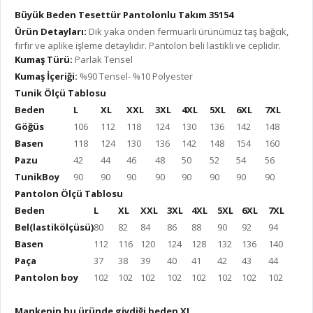
Büyük Beden Tesettür Pantolonlu Takım 35154
Ürün Detayları:
Dik yaka önden fermuarlı ürünümüz taş bağcık,
fırfır ve aplike işleme detaylıdır. Pantolon beli lastikli ve ceplidir.
Kumaş Türü:
Parlak Tensel
Kumaş İçeriği:
%90 Tensel- %10 Polyester
Tunik Ölçü Tablosu
Beden
L
XL
XXL
3XL
4XL
5XL
6XL
7XL
Göğüs
106
112
118
124
130
136
142
148
Basen
118
124
130
136
142
148
154
160
Pazu
42
44
46
48
50
52
54
56
TunikBoy
90
90
90
90
90
90
90
90
Pantolon Ölçü Tablosu
Beden
L
XL
XXL
3XL
4XL
5XL
6XL
7XL
Bel(lastikölçüsü)
80
82
84
86
88
90
92
94
Basen
112
116
120
124
128
132
136
140
Paça
37
38
39
40
41
42
43
44
Pantolon boy
102
102
102
102
102
102
102
102
Mankenin bu üründe giydiği beden XL