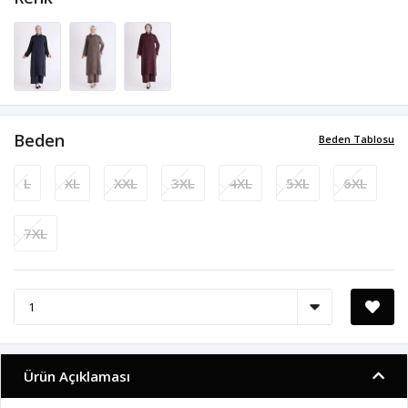
Beden
Beden Tablosu
L
XL
XXL
3XL
4XL
5XL
6XL
7XL
Ürün Açıklaması