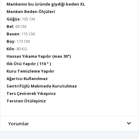
Mankenin bu üründe giydiği beden XL
Manken Beden Ölçüleri
Göğüs:
105 CM
Bel:
90 CM
Basen:
115 CM
Boy:
173 CM
Kilo:
80 KG
Hassas Yıkama Yapılır (max 30°)
Ilık Ütü Yapılır ( 110 ° )
Kuru Temizleme Yapılır
Ağartıcı Kullanılmaz
Santrifüjlü Makinada Kurutulmaz
Ters Çevirerek Yıkayınız
Tersten Ütüleyiniz
Yorumlar