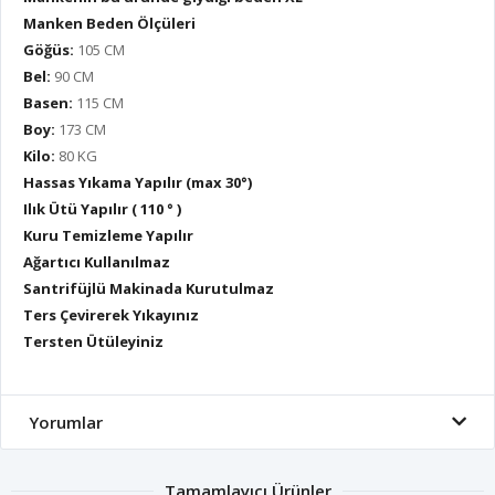
Manken Beden Ölçüleri
Göğüs:
105 CM
Bel:
90 CM
Basen:
115 CM
Boy:
173 CM
Kilo:
80 KG
Hassas Yıkama Yapılır (max 30°)
Ilık Ütü Yapılır ( 110 ° )
Kuru Temizleme Yapılır
Ağartıcı Kullanılmaz
Santrifüjlü Makinada Kurutulmaz
Ters Çevirerek Yıkayınız
Tersten Ütüleyiniz
Yorumlar
Tamamlayıcı Ürünler