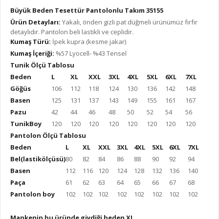
Büyük Beden Tesettür Pantolonlu Takım 35155
Ürün Detayları:
Yakalı, önden gizli pat düğmeli ürünümüz fırfır
detaylıdır. Pantolon beli lastikli ve ceplidir.
Kumaş Türü:
İpek kupra (kesme jakar)
Kumaş İçeriği:
%57 Lyocell- %43 Tensel
Tunik Ölçü Tablosu
Beden
L
XL
XXL
3XL
4XL
5XL
6XL
7XL
Göğüs
106
112
118
124
130
136
142
148
Basen
125
131
137
143
149
155
161
167
Pazu
42
44
46
48
50
52
54
56
TunikBoy
120
120
120
120
120
120
120
120
Pantolon Ölçü Tablosu
Beden
L
XL
XXL
3XL
4XL
5XL
6XL
7XL
Bel(lastikölçüsü)
80
82
84
86
88
90
92
94
Basen
112
116
120
124
128
132
136
140
Paça
61
62
63
64
65
66
67
68
Pantolon boy
102
102
102
102
102
102
102
102
Mankenin bu üründe giydiği beden XL