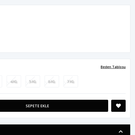
Beden Tablosu
4XL
5XL
6XL
7XL
SEPETE EKLE