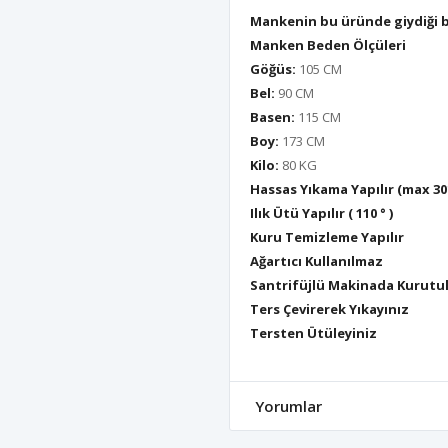
Mankenin bu üründe giydiği 
Manken Beden Ölçüleri
Göğüs:
105 CM
Bel:
90 CM
Basen:
115 CM
Boy:
173 CM
Kilo:
80 KG
Hassas Yıkama Yapılır (max 30
Ilık Ütü Yapılır ( 110 ° )
Kuru Temizleme Yapılır
Ağartıcı Kullanılmaz
Santrifüjlü Makinada Kurutu
Ters Çevirerek Yıkayınız
Tersten Ütüleyiniz
Yorumlar