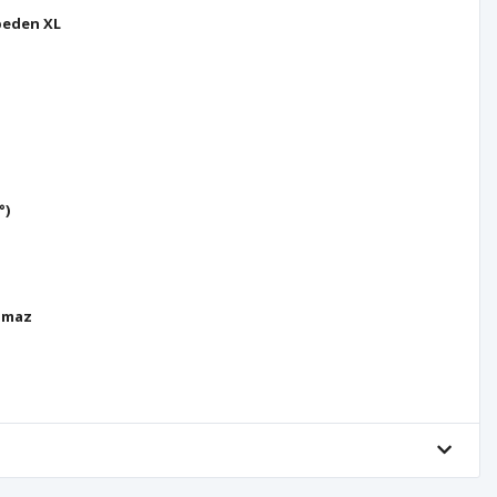
beden XL
°)
lmaz