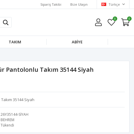
Sipariş Takibi
Bize Ulaşın
Türkçe
0
0
TAKIM
ABİYE
r Pantolonlu Takım 35144 Siyah
 Takım 35144 Siyah
26Y35144-SİYAH
BEHREM
Tükendi