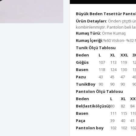
Büyük Beden Tesettür Pantol
Ürün Detayları:
Önden çıtçıtlı 
kombinlenmiştir. Pantolon beli last
Kumaş Türü:
Örme Kumaş
Kumaş İçeriği:
%60 Viskon- %32
Tunik Ölçü Tablosu
Beden
L
XL
XXL
3
Göğüs
107
113
119
1
Basen
118
124
130
1
Pazu
43
45
47
4
TunikBoy
90
90
90
9
Pantolon Ölçü Tablosu
Beden
L
XL
XX
Bel(lastikölçüsü)
80
82
84
Basen
111
115
11
Paça
39
40
41
Pantolon boy
102
102
10