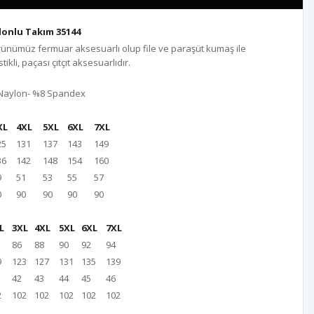
onlu Takım 35144
ürünümüz fermuar aksesuarlı olup file ve paraşüt kumaş ile
ikli, paçası çıtçıt aksesuarlıdır.
 Naylon- %8 Spandex
XL
4XL
5XL
6XL
7XL
25
131
137
143
149
36
142
148
154
160
9
51
53
55
57
0
90
90
90
90
L
3XL
4XL
5XL
6XL
7XL
86
88
90
92
94
9
123
127
131
135
139
42
43
44
45
46
2
102
102
102
102
102