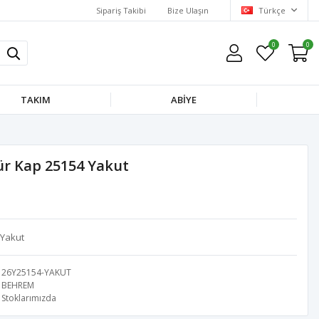
Sipariş Takibi
Bize Ulaşın
Türkçe
0
0
TAKIM
ABİYE
r Kap 25154 Yakut
 Yakut
26Y25154-YAKUT
BEHREM
Stoklarımızda