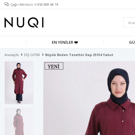
Çağrı Merkezi: 0 850 888 68 74
EN YENİLER ❤️
GÜ
Anasayfa
DIŞ GİYİM
Büyük Beden Tesettür Kap 25154 Yakut