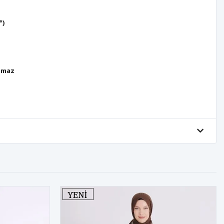
°)
lmaz