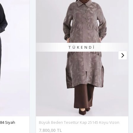
TÜKENDI
84 Siyah
Büyük Beden Tesettür Kap 25145 Koyu Vizon
7.800,00 TL