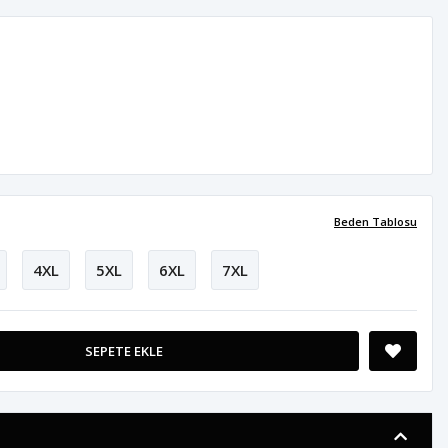
Beden Tablosu
4XL
5XL
6XL
7XL
SEPETE EKLE