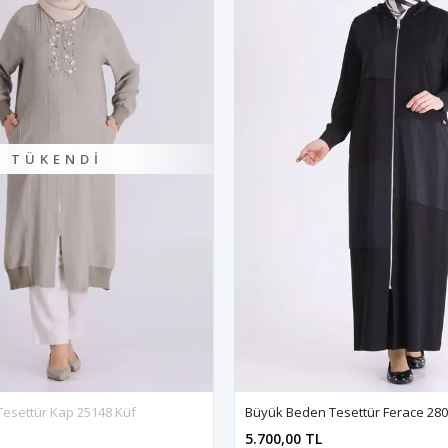
TÜKENDI
esettür Kap 25148 Küf
Büyük Beden Tesettür Ferace 280
5.700,00 TL