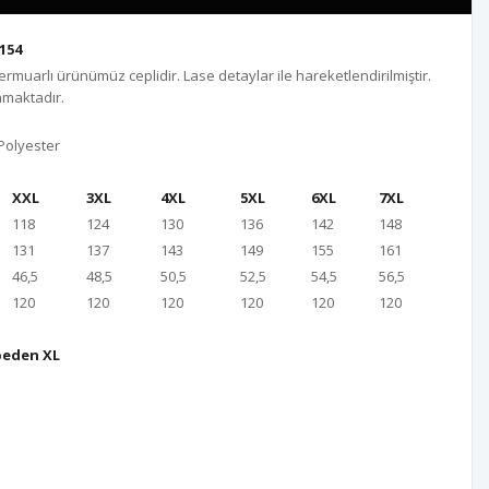
154
ermuarlı ürünümüz ceplidir. Lase detaylar ile hareketlendirilmiştir.
nmaktadır.
Polyester
XXL
3XL
4XL
5XL
6XL
7XL
118
124
130
136
142
148
131
137
143
149
155
161
46,5
48,5
50,5
52,5
54,5
56,5
120
120
120
120
120
120
beden XL