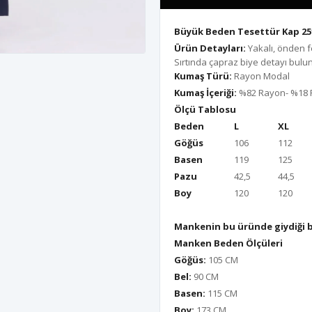
Büyük Beden Tesettür Kap 25
Ürün Detayları:
Yakalı, önden f
Sırtında çapraz biye detayı bulu
Kumaş Türü:
Rayon Modal
Kumaş İçeriği:
%82 Rayon- %18 
Ölçü Tablosu
Beden
L
XL
Göğüs
106
112
Basen
119
125
Pazu
42,5
44,5
Boy
120
120
Mankenin bu üründe giydiği 
Manken Beden Ölçüleri
Göğüs:
105 CM
Bel:
90 CM
Basen:
115 CM
Boy:
173 CM