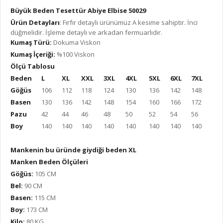
Büyük Beden Tesettür Abiye Elbise 50029
Ürün Detayları
: Fırfır detaylı ürünümüz A kesime sahiptir. İnci
düğmelidir. İşleme detaylı ve arkadan fermuarlıdır.
Kumaş Türü:
Dokuma Viskon
Kumaş İçeriği:
%100 Viskon
Ölçü Tablosu
Beden
L
XL
XXL
3XL
4XL
5XL
6XL
7XL
Göğüs
106
112
118
124
130
136
142
148
Basen
130
136
142
148
154
160
166
172
Pazu
42
44
46
48
50
52
54
56
Boy
140
140
140
140
140
140
140
140
Mankenin bu üründe giydiği beden XL
Manken Beden Ölçüleri
Göğüs:
105 CM
Bel:
90 CM
Basen:
115 CM
Boy:
173 CM
Kilo:
80 KG