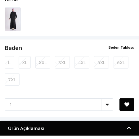
Beden
Beden Tablosu
L
XL
XXL
3XL
4XL
5XL
6XL
7XL
Ürün Açıklaması