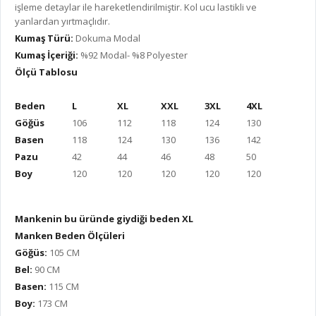
işleme detaylar ile hareketlendirilmiştir. Kol ucu lastikli ve
yanlardan yırtmaçlıdır.
Kumaş Türü:
Dokuma Modal
Kumaş İçeriği:
%92 Modal- %8 Polyester
Ölçü Tablosu
Beden
L
XL
XXL
3XL
4XL
Göğüs
106
112
118
124
130
Basen
118
124
130
136
142
Pazu
42
44
46
48
50
Boy
120
120
120
120
120
Mankenin bu üründe giydiği beden XL
Manken Beden Ölçüleri
Göğüs:
105 CM
Bel:
90 CM
Basen:
115 CM
Boy:
173 CM