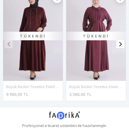
TÜKENDI
TÜKENDI
Büyük Beden Tesettür Etekli Takım 38003 Bordo
Büyük Beden Tesettür Etekli Takım 3801 Dut
9.900,00 TL
3.560,00 TL
Profesyonel
e-ticaret
sistemleri ile hazırlanmıştır.