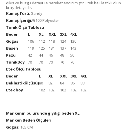
dikiş ve büzgü detayı ile hareketlendirilmiştir. Etek beli lastikli olup
kraş detaylıdır.
Kumaş Türü:
Sandy
Kumaş İçeriği:
%100 Polyester
Tunik Ölçü Tablosu
Beden
L
XL
XXL
3XL
4XL
Göğüs
106
112
118
124
130
Basen
119
125
131
137
143
Pazu
42
44
46
48
50
TunikBoy
70
70
70
70
70
Etek Ölçü Tablosu
Beden
L
XL
XXL
3XL
4XL
Bel(lastikölçüsü)
80
82
84
86
88
Etek boy
102
102
102
102
102
Mankenin bu üründe giydiği beden XL
Manken Beden Ölçüleri
Göğüs:
105 CM